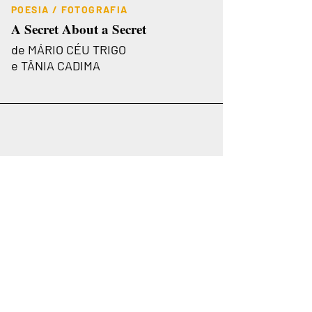
POESIA / FOTOGRAFIA
A Secret About a Secret
de MÁRIO CÉU TRIGO
e TÂNIA CADIMA
+351 965 128 766
geral.hiperion@gmail.com
Receba a nossa newsletter