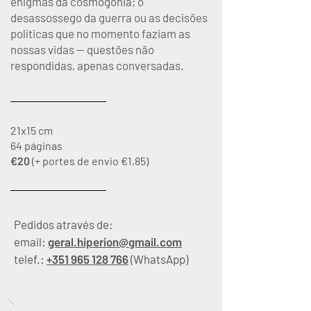
enigmas da cosmogonia; o
desassossego da guerra ou as decisões
políticas que no momento faziam as
nossas vidas — questões não
respondidas, apenas conversadas.
21x15 cm
64 páginas
€20
(+ portes de envio €1,85)
Pedidos através de:
email:
geral.hiperion@gmail.com
telef.:
+351 965 128 766
(WhatsApp)